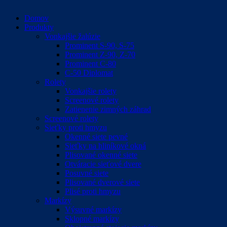
Domov
Produkty
Vonkajšie žalúzie
Prominent S-90, S-75
Prominent Z-90, Z-70
Prominent C-80
C-50 Diplomat
Rolety
Vonkajšie rolety
Screenové rolety
Zatienenie zimných záhrad
Screenové rolety
Sieťky proti hmyzu
Okenné siete pevné
Sieťky na hliníkové okná
Plisované okenné siete
Otváracie sieťové dvere
Posuvné siete
Plisované dverové siete
Plisé proti hmyzu
Markízy
Výsuvné markízy
Sklopné markízy