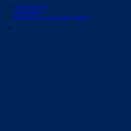
+421 905 274 518
info@luxrol.sk
Nitrianska cesta 9, Nové Zámky 940 02