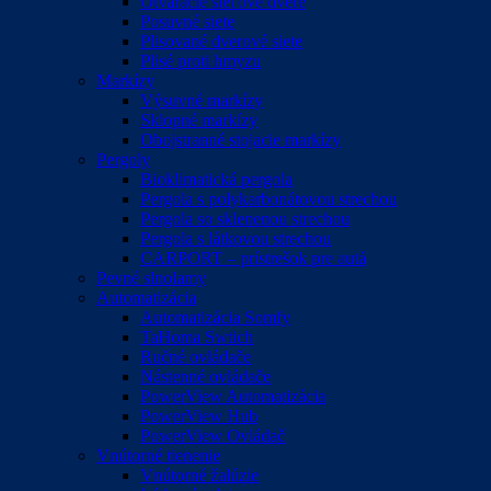
Otváracie sieťové dvere
Posuvné siete
Plisované dverové siete
Plisé proti hmyzu
Markízy
Výsuvné markízy
Sklopné markízy
Obojstranné stojacie markízy
Pergoly
Bioklimatická pergola
Pergola s polykarbonátovou strechou
Pergola so sklenenou strechou
Pergola s látkovou strechou
CARPORT – prístrešok pre autá
Pevné slnolamy
Automatizácia
Automatizácia Somfy
TaHoma Swtich
Ručné ovládače
Nástenné ovládače
PowerView Automatizácia
PowerView Hub
PowerView Ovládač
Vnútorné tienenie
Vnútorné žalúzie