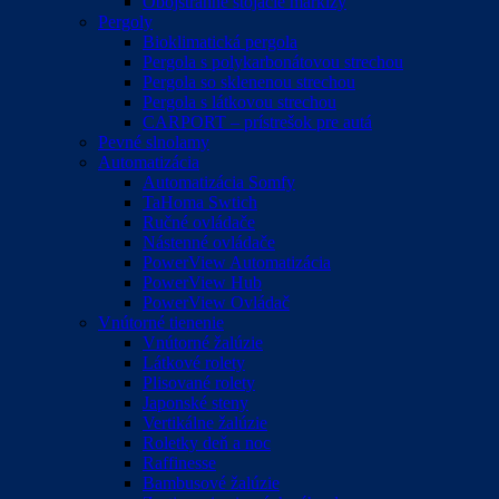
Obojstranné stojacie markízy
Pergoly
Bioklimatická pergola
Pergola s polykarbonátovou strechou
Pergola so sklenenou strechou
Pergola s látkovou strechou
CARPORT – prístrešok pre autá
Pevné slnolamy
Automatizácia
Automatizácia Somfy
TaHoma Swtich
Ručné ovládače
Nástenné ovládače
PowerView Automatizácia
PowerView Hub
PowerView Ovládač
Vnútorné tienenie
Vnútorné žalúzie
Látkové rolety
Plisované rolety
Japonské steny
Vertikálne žalúzie
Roletky deň a noc
Raffinesse
Bambusové žalúzie