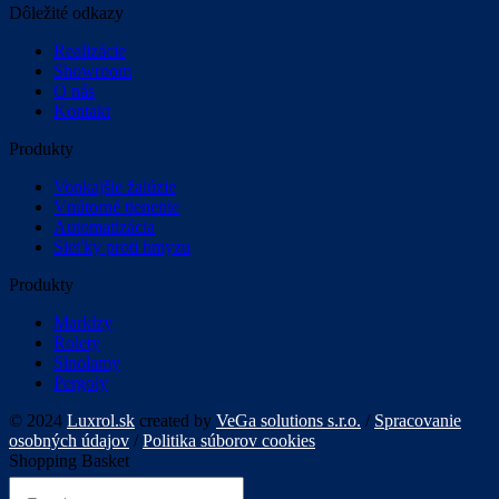
Dôležité odkazy
Realizácie
Showroom
O nás
Kontakt
Produkty
Vonkajšie žalúzie
Vnútorné tienenie
Automatizácia
Sieťky proti hmyzu
Produkty
Markízy
Rolety
Slnolamy
Pergoly
© 2024
Luxrol.sk
created by
VeGa solutions s.r.o.
/
Spracovanie
osobných údajov
/
Politika súborov cookies
Shopping Basket