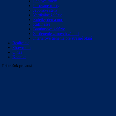
Látkové rolety
Plisované rolety
Japonské steny
Vertikálne žalúzie
Roletky deň a noc
Raffinesse
Bambusové žalúzie
Zastienenie zimných záhrad
Interiérové tienenie pre strešné okná
Realizácie
Showroom
O nás
Kontakt
Prístrešok pre autá